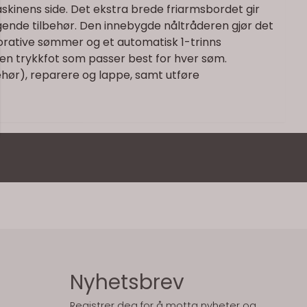
 maskinens side. Det ekstra brede friarmsbordet gir
lgende tilbehør. Den innebygde nåltråderen gjør det
orative sømmer og et automatisk 1-trinns
ken trykkfot som passer best for hver søm.
hør), reparere og lappe, samt utføre
Nyhetsbrev
Registrer deg for å motta nyheter og