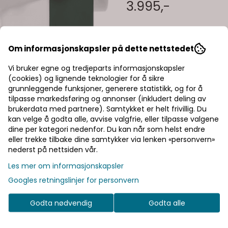
dekorative sømmer og et aut
3.995,-
Et referansekort følger med, 
passer best for hver søm. Tr
knapper (knappfot følger me
frihåndsquiltning.
Om informasjonskapsler på dette nettstedet
Vi bruker egne og tredjeparts informasjonskapsler
(cookies) og lignende teknologier for å sikre
grunnleggende funksjoner, generere statistikk, og for å
tilpasse markedsføring og annonser (inkludert deling av
Rask levering
brukerdata med partnere). Samtykket er helt frivillig. Du
kan velge å godta alle, avvise valgfrie, eller tilpasse valgene
Fast fraktpris
dine per kategori nedenfor. Du kan når som helst endre
eller trekke tilbake dine samtykker via lenken «personvern»
Kvalitetsprodukter
nederst på nettsiden vår.
Les mer om informasjonskapsler
Googles retningslinjer for personvern
Godta nødvendig
Godta alle