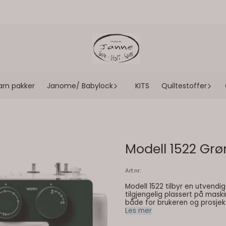
arn pakker
Janome/ Babylock
KITS
Quiltestoffer
Modell 1522 Grø
Art.nr:
Modell 1522 tilbyr en utvendig 
tilgjengelig plassert på maski
både for brukeren og prosjekt
alle medfølgende tilbehør. D
Les mer
Maskinen har et utvalg av nø