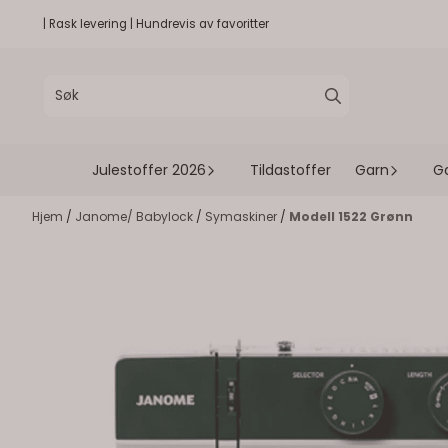
Hopp til innhold
| Rask levering | Hundrevis av favoritter
Julestoffer 2026
Tildastoffer
Garn
G
Hjem
/
Janome/ Babylock
/
Symaskiner
/
Modell 1522 Grønn