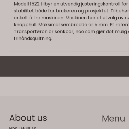
Modell 1522 tilbyr en utvendig justeringskontroll for
stabilitet både for brukeren og prosjektet. Tilbeh
enkelt å tre maskinen. Maskinen har et utvalg av 
knapphull. Maksimal sømbredde er 5 mm. Et referan
Transportøren er senkbar, noe som gjør det mulig
frihåndsquiltning.
About us
Menu
HOS JANNE AS