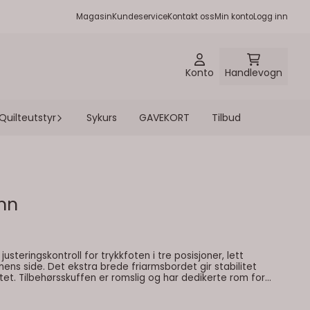
Magasin
Kundeservice
Kontakt oss
Min konto
Logg inn
Konto
Handlevogn
Quilteutstyr
Sykurs
GAVEKORT
Tilbud
nn
justeringskontroll for trykkfoten i tre posisjoner, lett
nens side. Det ekstra brede friarmsbordet gir stabilitet
et. Tilbehørsskuffen er romslig og har dedikerte rom for
en innebygde nåltråderen gjør det enkelt å tre maskinen.
ye utvalgte nytte- og elastiske sømmer, samt noen