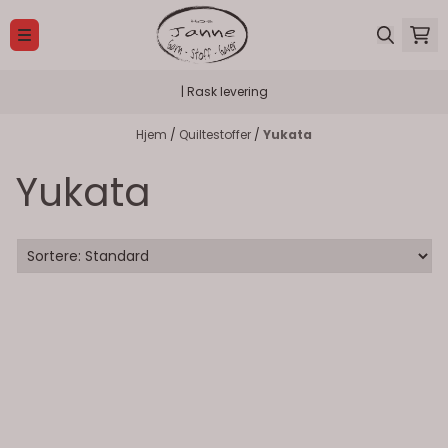
Hopp til innhold
| Rask levering
Hjem
/
Quiltestoffer
/
Yukata
Yukata