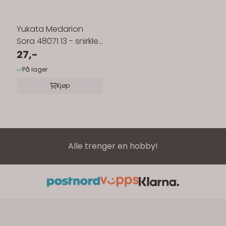
Yukata Medarion
Sora 48071 13 - snirkler
+ ...
27,-
På lager
Kjøp
Alle trenger en hobby!