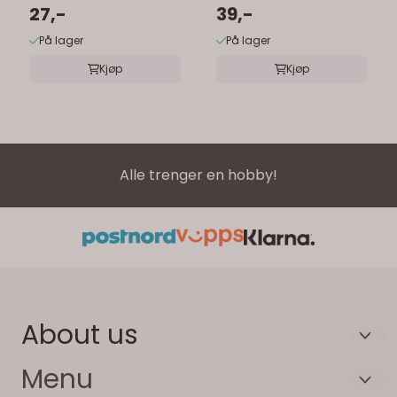
27,-
39,-
På lager
På lager
Kjøp
Kjøp
Alle trenger en hobby!
About us
HOS JANNE AS
Menu