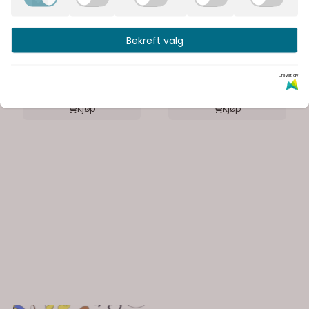
Mario and yoshi
Mario character block
Bekreft valg
27,-
27,-
Drevet av
På lager
På lager
Kjøp
Kjøp