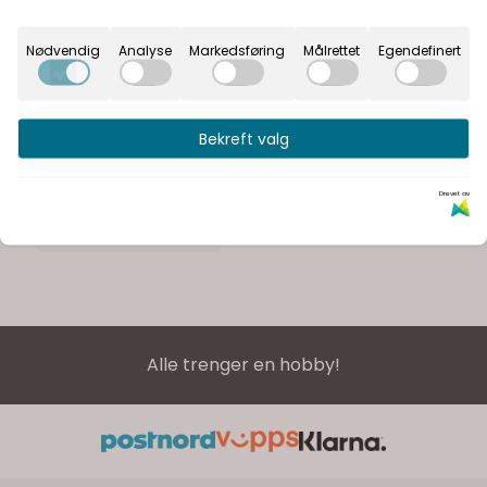
Nødvendig
Analyse
Markedsføring
Målrettet
Egendefinert
Origami Fold Pale
Grey 1475 15
Bekreft valg
27,-
Drevet av
På lager
Kjøp
Alle trenger en hobby!