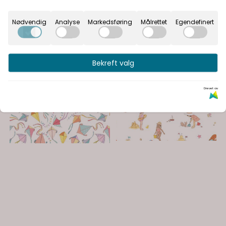
Nødvendig
Analyse
Markedsføring
Målrettet
Egendefinert
Bekreft valg
Drevet av