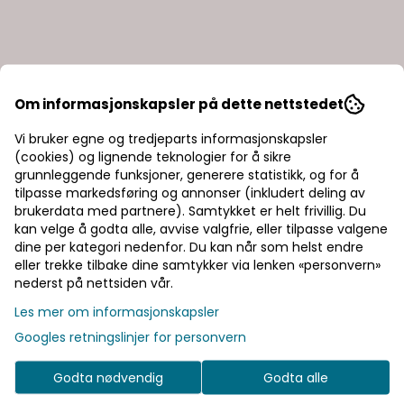
Om informasjonskapsler på dette nettstedet
Breeze Sail With Me
White Beach
Vi bruker egne og tredjeparts informasjonskapsler
Umbrellas
(cookies) og lignende teknologier for å sikre
27,-
27,-
grunnleggende funksjoner, generere statistikk, og for å
tilpasse markedsføring og annonser (inkludert deling av
På lager
På lager
brukerdata med partnere). Samtykket er helt frivillig. Du
Kjøp
Kjøp
kan velge å godta alle, avvise valgfrie, eller tilpasse valgene
dine per kategori nedenfor. Du kan når som helst endre
eller trekke tilbake dine samtykker via lenken «personvern»
nederst på nettsiden vår.
Les mer om informasjonskapsler
Googles retningslinjer for personvern
Godta nødvendig
Godta alle