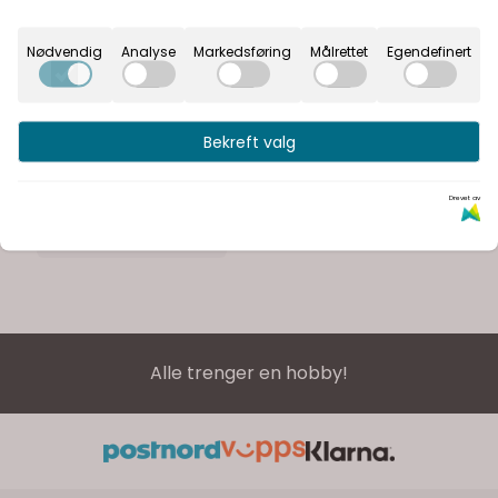
Nødvendig
Analyse
Markedsføring
Målrettet
Egendefinert
Sundance Monarchs
Milkweed Bree 11903 19
Bekreft valg
27,-
Drevet av
På lager
Kjøp
Alle trenger en hobby!