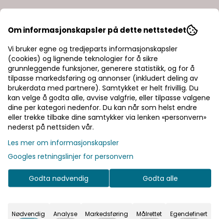
Om informasjonskapsler på dette nettstedet
Fire Glow 2131 14
Fire Glow 2134 13
Vi bruker egne og tredjeparts informasjonskapsler
drager
scales
(cookies) og lignende teknologier for å sikre
27,-
27,-
grunnleggende funksjoner, generere statistikk, og for å
tilpasse markedsføring og annonser (inkludert deling av
På lager
På lager
brukerdata med partnere). Samtykket er helt frivillig. Du
Kjøp
Kjøp
kan velge å godta alle, avvise valgfrie, eller tilpasse valgene
dine per kategori nedenfor. Du kan når som helst endre
eller trekke tilbake dine samtykker via lenken «personvern»
nederst på nettsiden vår.
Les mer om informasjonskapsler
Googles retningslinjer for personvern
Godta nødvendig
Godta alle
Nødvendig
Analyse
Markedsføring
Målrettet
Egendefinert