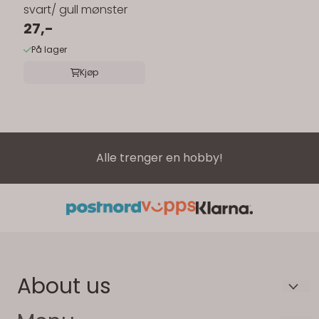
svart/ gull mønster
27,-
På lager
Kjøp
Alle trenger en hobby!
About us
HOS JANNE AS