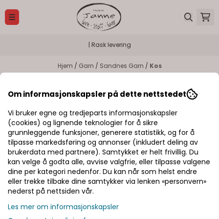
Hopp til innhold
| Rask levering
Hjem
/
Garn
/
Sandnes Garn
/
Kos
Kos
Om informasjonskapsler på dette nettstedet
Vi bruker egne og tredjeparts informasjonskapsler
(cookies) og lignende teknologier for å sikre
grunnleggende funksjoner, generere statistikk, og for å
tilpasse markedsføring og annonser (inkludert deling av
brukerdata med partnere). Samtykket er helt frivillig. Du
kan velge å godta alle, avvise valgfrie, eller tilpasse valgene
dine per kategori nedenfor. Du kan når som helst endre
Alle trenger en hobby!
eller trekke tilbake dine samtykker via lenken «personvern»
nederst på nettsiden vår.
Les mer om informasjonskapsler