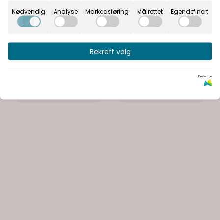
Nødvendig
Analyse
Markedsføring
Målrettet
Egendefinert
Botanical Charm
Botanical Charm
W5372-119 3906-147
W5372-14 3906-148
Bekreft valg
27,-
27,-
Drevet av
På lager
På lager
Kjøp
Kjøp