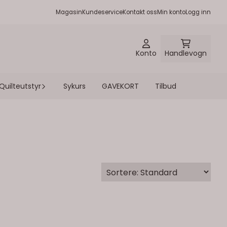
Magasin
Kundeservice
Kontakt oss
Min konto
Logg inn
Konto
Handlevogn
Quilteutstyr
Sykurs
GAVEKORT
Tilbud