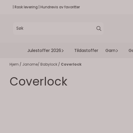
Hopp til innhold
| Rask levering | Hundrevis av favoritter
Julestoffer 2026
Tildastoffer
Garn
G
Hjem
/
Janome/ Babylock
/
Coverlock
Coverlock