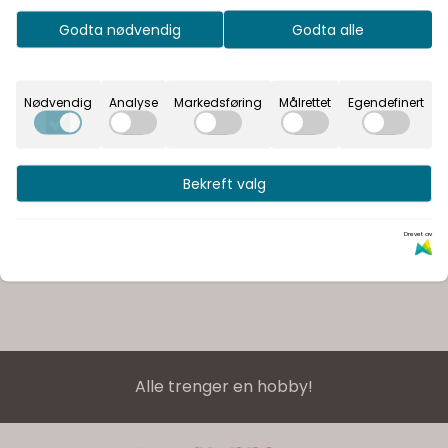
Godta nødvendig
Godta alle
Nødvendig
Analyse
Markedsføring
Målrettet
Egendefinert
Bekreft valg
Drevet av
Alle trenger en hobby!