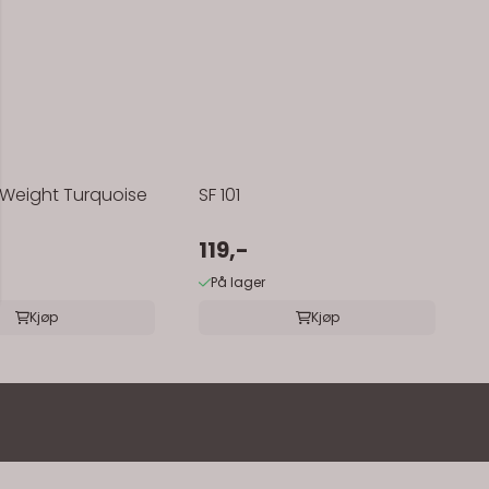
 Weight Turquoise
SF 101
119,-
På lager
Kjøp
Kjøp