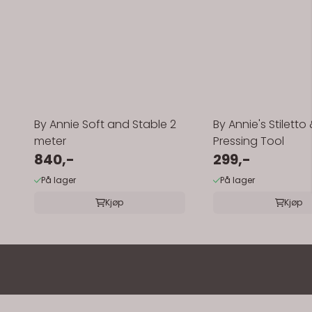
By Annie Soft and Stable 2
By Annie's Stiletto
meter
Pressing Tool
840,-
299,-
På lager
På lager
Kjøp
Kjøp