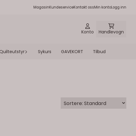
Magasin
Kundeservice
Kontakt oss
Min konto
Logg inn
Konto
Handlevogn
Quilteutstyr
Sykurs
GAVEKORT
Tilbud