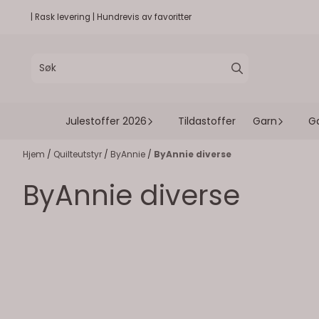
Hopp til innhold
| Rask levering | Hundrevis av favoritter
Julestoffer 2026
Tildastoffer
Garn
G
Hjem
/
Quilteutstyr
/
ByAnnie
/
ByAnnie diverse
ByAnnie diverse