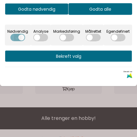
Godta nødvendig
Godta alle
Nødvendig
Analyse
Markedsføring
Målrettet
Egendefinert
 &
Mesh Lite Weight Lipstick
Mesh Lite
Bekreft valg
18in x 54in
18in x 54in
129,-
129,-
Drevet av
På lager
På lager
Kjøp
Alle trenger en hobby!