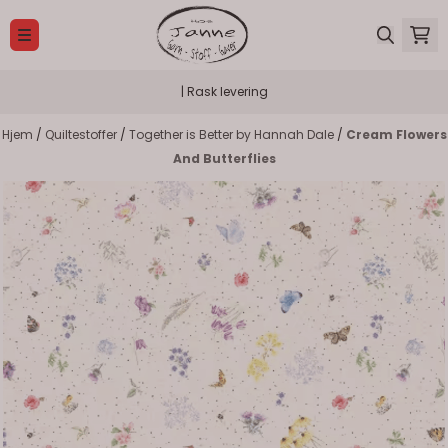
Hopp til innhold
| Rask levering
Hjem
/
Quiltestoffer
/
Together is Better by Hannah Dale
/
Cream Flowers
And Butterflies