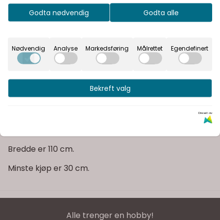
Rask levering
Godta nødvendig
Godta alle
Fast fraktpris
Nødvendig
Analyse
Markedsføring
Målrettet
Egendefinert
Kvalitetsprodukter
Bekreft valg
Informasjon
Fast bomullsstoff
Drevet av
Prisen er 27 kr pr. 10 cm, Meter prisen er 270 kr.
Bredde er 110 cm.
Minste kjøp er 30 cm.
Alle trenger en hobby!