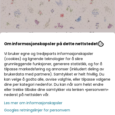
Cream Flowers And Butterflies
Om informasjonskapsler på dette nettstedet
Art.nr:
Vi bruker egne og tredjeparts informasjonskapsler
Fast bomullsstoff Prisen er 27 kr pr. 10 cm, Meter prisen er
270 kr. Bredde er 110 cm. Minste kjøp er 30 cm.
(cookies) og lignende teknologier for å sikre
Les mer
grunnleggende funksjoner, generere statistikk, og for å
tilpasse markedsføring og annonser (inkludert deling av
27,-
brukerdata med partnere). Samtykket er helt frivillig. Du
kan velge å godta alle, avvise valgfrie, eller tilpasse valgene
dine per kategori nedenfor. Du kan når som helst endre
eller trekke tilbake dine samtykker via lenken «personvern»
nederst på nettsiden vår.
Legg i handlekurv
Les mer om informasjonskapsler
Googles retningslinjer for personvern