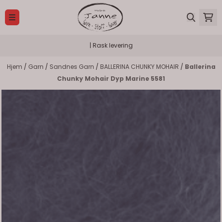
Hopp til innhold
| Rask levering
Hjem
/
Garn
/
Sandnes Garn
/
BALLERINA CHUNKY MOHAIR
/
Ballerina
Chunky Mohair Dyp Marine 5581