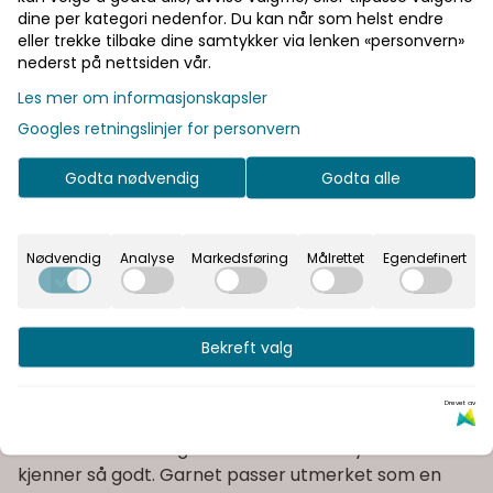
dine per kategori nedenfor. Du kan når som helst endre
eller trekke tilbake dine samtykker via lenken «personvern»
nederst på nettsiden vår.
Legg i handlekurv
Les mer om informasjonskapsler
Googles retningslinjer for personvern
Rask levering
Godta nødvendig
Godta alle
Fast fraktpris
Nødvendig
Analyse
Markedsføring
Målrettet
Egendefinert
Kvalitetsprodukter
Informasjon
Bekreft valg
BALLERINA CHUNKY MOHAIR har en klassisk
Drevet av
kombinasjon av mohair og ull som gir det
karakteristiske langhårede mohair uttrykket vi
kjenner så godt. Garnet passer utmerket som en