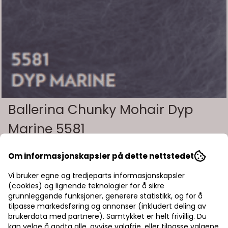
Ballerina Chunky Mohair Dyp
Marine 5581
Art.nr:
Om informasjonskapsler på dette nettstedet
BALLERINA CHUNKY MOHAIR har en klassisk kombinasjon av
Vi bruker egne og tredjeparts informasjonskapsler
mohair og ull som gir det karakteristiske langhårede mohair
uttrykket vi kjenner så godt. Garnet passer utmerket som en
(cookies) og lignende teknologier for å sikre
følgetråd eller strikket alene enten i en eller flere tråder.
Les mer
grunnleggende funksjoner, generere statistikk, og for å
Kvalitet: 77 % mohair, 18 % ull, 5 % polyamid Løpemeter:
tilpasse markedsføring og annonser (inkludert deling av
135 meter pr. 50 gr. nøste Strikkefasthet: 16-13 masker på
135,-
brukerdata med partnere). Samtykket er helt frivillig. Du
pinne 5 - 7= 10 cm Vaskeinfo: 30 grader ullvask
kan velge å godta alle, avvise valgfrie, eller tilpasse valgene