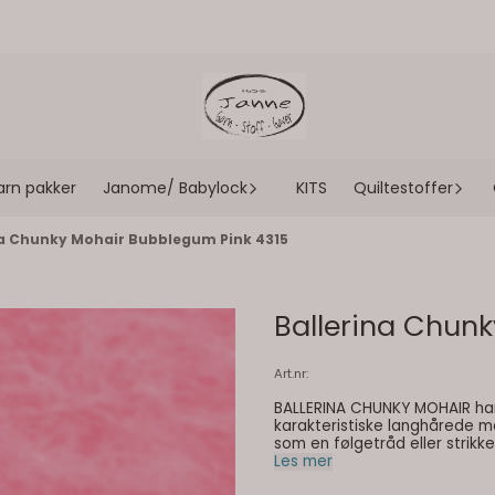
arn pakker
Janome/ Babylock
KITS
Quiltestoffer
na Chunky Mohair Bubblegum Pink 4315
Ballerina Chun
Art.nr:
BALLERINA CHUNKY MOHAIR har 
karakteristiske langhårede m
som en følgetråd eller strikket alene
mohair, 18 % ull, 5 % polyamid Løpemeter: 135 meter pr. 50 
Les mer