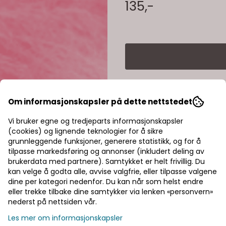
135,-
Om informasjonskapsler på dette nettstedet
Rask levering
Vi bruker egne og tredjeparts informasjonskapsler
Fast fraktpris
(cookies) og lignende teknologier for å sikre
grunnleggende funksjoner, generere statistikk, og for å
Kvalitetsprodukter
tilpasse markedsføring og annonser (inkludert deling av
brukerdata med partnere). Samtykket er helt frivillig. Du
kan velge å godta alle, avvise valgfrie, eller tilpasse valgene
dine per kategori nedenfor. Du kan når som helst endre
eller trekke tilbake dine samtykker via lenken «personvern»
nederst på nettsiden vår.
Les mer om informasjonskapsler