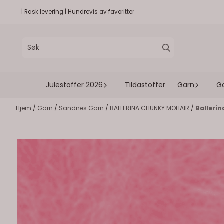
Hopp til innhold
| Rask levering | Hundrevis av favoritter
Julestoffer 2026
Tildastoffer
Garn
G
Hjem
/
Garn
/
Sandnes Garn
/
BALLERINA CHUNKY MOHAIR
/
Balleri