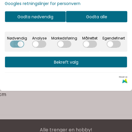
Googles retningslinjer for personvern
Godta nødvendig
Godta alle
Nødvendig
Analyse
Markedsføring
Målrettet
Egendefinert
on av mohair og ull som gir det karakteristiske langhåre
ne enten i en eller flere tråder.
Bekreft valg
Drevet av
yamid
 cm
Alle trenger en hobby!