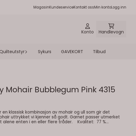
Magasin
Kundeservice
Kontakt oss
Min konto
Logg inn
Konto
Handlevogn
Quilteutstyr
Sykurs
GAVEKORT
Tilbud
ky Mohair Bubblegum Pink 4315
en klassisk kombinasjon av mohair og ull som gir det
ohair uttrykket vi kjenner så godt. Garnet passer utmerket
 enten i en eller flere tråder. Kvalitet: 77 %
gr. nøste
Strikkefasthet: 16-13 masker på pinne 5 - 7= 10 cm Vaskeinfo: 30 grader ullvask