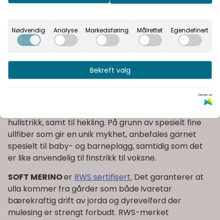
betyr maksimal elastisitet og god varme- og
isolasjonsevne selv når plagget er fuktig og vått.
Nødvendig
Analyse
Markedsføring
Målrettet
Egendefinert
Dermed får man et unikt og miljøvennlig merinogarn
uten noen form for plastbelegg.
SOFT MERINO
er et spesielt flott garn til alle typer
Bekreft valg
finere strikkeplagg, og for deg som ønsker et mykt
ullgarn med fin struktur. Vi anbefaler garnet til alle
Drevet av
typer strikkeprosjekter og -teknikker fra klassisk
mønsterstrikk og strukturmønster til fletter og
hullstrikk, samt til hekling. På grunn av spesielt fine
ullfiber som gir en unik mykhet, anbefales garnet
spesielt til baby- og barneplagg, samtidig som det
er like anvendelig til finstrikk til voksne.
SOFT MERINO
er
RWS sertifisert.
Det garanterer at
ulla kommer fra gårder som både ivaretar
bærekraftig drift av jorda og dyrevelferd der
mulesing er strengt forbudt. RWS-merket