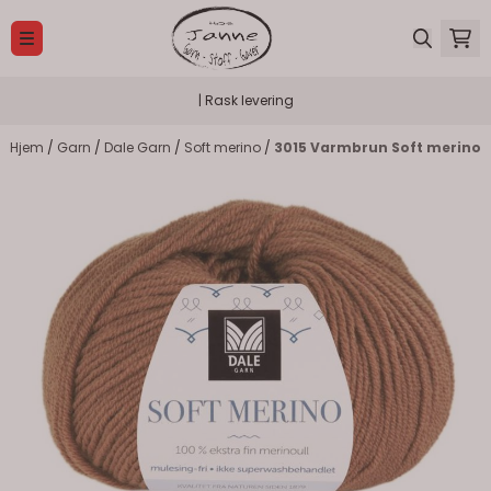
Hopp til innhold
| Rask levering
Hjem
/
Garn
/
Dale Garn
/
Soft merino
/
3015 Varmbrun Soft merino