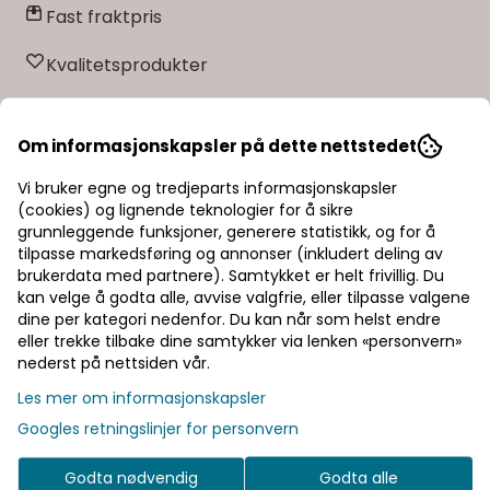
Fast fraktpris
ferdigprodusert garn. Husk at du kan strikke med SOFT
MERINO, Dale Baby Ull og Lille Lerke etter samme oppskrift.
NB! SOFT MERINO kan toves, men husk at bleket, hvitt garn
Kvalitetsprodukter
IKKE kan toves (naturhvitt er ikke bleket). NB !
Strikkefastheten som er oppgitt på banderolen er kun
veiledende. Husk at du alltid skal følge strikkefastheten som
er oppgitt i oppskriften.
Informasjon
Om informasjonskapsler på dette nettstedet
Vi bruker egne og tredjeparts informasjonskapsler
Fiberinnhold: 100% Merino Extra Fine
(cookies) og lignende teknologier for å sikre
grunnleggende funksjoner, generere statistikk, og for å
Vekt og løpelengde: 50 gram = ca. 187 meter
tilpasse markedsføring og annonser (inkludert deling av
brukerdata med partnere). Samtykket er helt frivillig. Du
Strikkefasthet: 28 masker masker på strikkepinne nr.
kan velge å godta alle, avvise valgfrie, eller tilpasse valgene
3 = 10 cm
dine per kategori nedenfor. Du kan når som helst endre
eller trekke tilbake dine samtykker via lenken «personvern»
Land: Italy
nederst på nettsiden vår.
Les mer om informasjonskapsler
Googles retningslinjer for personvern
SOFT MERINO
er spunnet av 100 % ekstra fin, naturlig
merinoull. Garnet er ikke superwashbehandlet, noe
Godta nødvendig
Godta alle
som ivaretar ullas opprinnelige egenskaper. Det