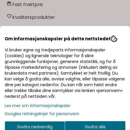
Fast fraktpris
ferdigprodusert garn. Husk at du kan strikke med SOFT
MERINO, Dale Baby Ull og Lille Lerke etter samme oppskrift.
NB! SOFT MERINO kan toves, men husk at bleket, hvitt garn
Kvalitetsprodukter
IKKE kan toves (naturhvitt er ikke bleket). NB !
Strikkefastheten som er oppgitt på banderolen er kun
veiledende. Husk at du alltid skal følge strikkefastheten som
er oppgitt i oppskriften.
Informasjon
Om informasjonskapsler på dette nettstedet
Vi bruker egne og tredjeparts informasjonskapsler
Fiberinnhold: 100% Merino Extra Fine
(cookies) og lignende teknologier for å sikre
grunnleggende funksjoner, generere statistikk, og for å
Vekt og løpelengde: 50 gram = ca. 187 meter
tilpasse markedsføring og annonser (inkludert deling av
brukerdata med partnere). Samtykket er helt frivillig. Du
Strikkefasthet: 28 masker masker på strikkepinne nr.
kan velge å godta alle, avvise valgfrie, eller tilpasse valgene
3 = 10 cm
dine per kategori nedenfor. Du kan når som helst endre
eller trekke tilbake dine samtykker via lenken «personvern»
Land: Italy
nederst på nettsiden vår.
Les mer om informasjonskapsler
Googles retningslinjer for personvern
SOFT MERINO
er spunnet av 100 % ekstra fin, naturlig
merinoull. Garnet er ikke superwashbehandlet, noe
Godta nødvendig
Godta alle
som ivaretar ullas opprinnelige egenskaper. Det