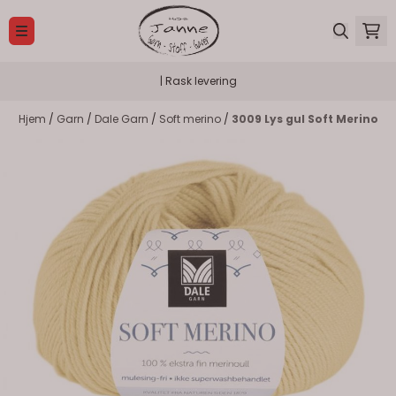
Hopp til innhold
| Rask levering
Hjem
/
Garn
/
Dale Garn
/
Soft merino
/
3009 Lys gul Soft Merino