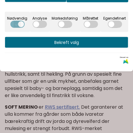
betyr maksimal elastisitet og god varme- og
isolasjonsevne selv når plagget er fuktig og vått.
Nødvendig
Analyse
Markedsføring
Målrettet
Egendefinert
Dermed får man et unikt og miljøvennlig merinogarn
uten noen form for plastbelegg.
SOFT MERINO
er et spesielt flott garn til alle typer
Bekreft valg
finere strikkeplagg, og for deg som ønsker et mykt
ullgarn med fin struktur. Vi anbefaler garnet til alle
Drevet av
typer strikkeprosjekter og -teknikker fra klassisk
mønsterstrikk og strukturmønster til fletter og
hullstrikk, samt til hekling. På grunn av spesielt fine
ullfiber som gir en unik mykhet, anbefales garnet
spesielt til baby- og barneplagg, samtidig som det
er like anvendelig til finstrikk til voksne.
SOFT MERINO
er
RWS sertifisert.
Det garanterer at
ulla kommer fra gårder som både ivaretar
bærekraftig drift av jorda og dyrevelferd der
mulesing er strengt forbudt. RWS-merket