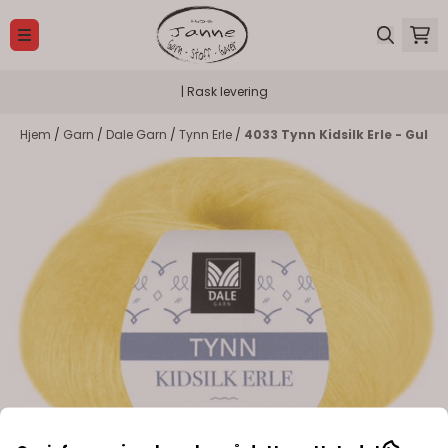
Hopp til innhold
| Rask levering
Hjem
/
Garn
/
Dale Garn
/
Tynn Erle
/
4033 Tynn Kidsilk Erle - Gul