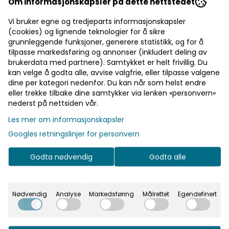
Om informasjonskapsler på dette nettstedet
4033 Tynn Kidsilk Erle - Gul
Vi bruker egne og tredjeparts informasjonskapsler
Art.nr:
(cookies) og lignende teknologier for å sikre
grunnleggende funksjoner, generere statistikk, og for å
125,-
tilpasse markedsføring og annonser (inkludert deling av
brukerdata med partnere). Samtykket er helt frivillig. Du
kan velge å godta alle, avvise valgfrie, eller tilpasse valgene
dine per kategori nedenfor. Du kan når som helst endre
eller trekke tilbake dine samtykker via lenken «personvern»
Ikke på lager
nederst på nettsiden vår.
Les mer om informasjonskapsler
Googles retningslinjer for personvern
Rask levering
Godta nødvendig
Godta alle
Fast fraktpris
Kvalitetsprodukter
Nødvendig
Analyse
Markedsføring
Målrettet
Egendefinert
Informasjon